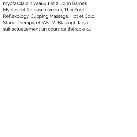
myofasciale niveaux 1 et 2, John Barnes
Myofascial Release niveau 1, Thai Foot
Reflexology, Cupping Massage, Hot et Cold
Stone Therapy, et IASTM (Blading). Tanja
suit actuellement un cours de thérapie au
laser de bas niveau.
Que ce soit un massage sportif, une
relaxation ou une réadaptation, Tanja peut
fournir le massage qui vous aidera dans
votre santé et votre bien-être personnels.
79 rue Sackville st.,
Shediac, NB E4P 2R1
506-532-8855